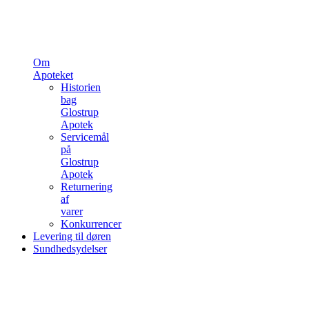
Om
Apoteket
Historien
bag
Glostrup
Apotek
Servicemål
på
Glostrup
Apotek
Returnering
af
varer
Konkurrencer
Levering til døren
Sundhedsydelser