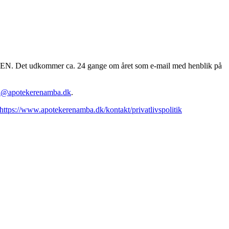
EREN. Det udkommer ca. 24 gange om året som e-mail med henblik på
n@apotekerenamba.dk
.
https://www.apotekerenamba.dk/kontakt/privatlivspolitik